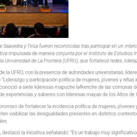
 Saavedra y Tirúa fueron reconocidas tras participar en un inte
ativa impulsada de manera conjunta por el Instituto de Estudios In
a Universidad de La Frontera (UFRO), que fortaleció redes, lidera
de la UFRO, con la presencia de autoridades universitarias, lide
o “Liderazgo y participación política de mujeres, jóvenes y niñas
econoció a siete lideresas mapuche lafkenche de las comunas d
 de experiencias y saberes con lideresas mayas de los Altos de
romiso de fortalecer la incidencia política de mujeres, jóvenes
en visibilizar las desigualdades presentes en distintos contexto
ales.
o, destacó la iniciativa señalando: “Es un trabajo muy significativ