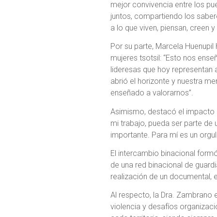
mejor convivencia entre los pu
juntos, compartiendo los sab
a lo que viven, piensan, creen 
Por su parte, Marcela Huenupil 
mujeres tsotsil: “Esto nos ense
lideresas que hoy representan 
abrió el horizonte y nuestra 
enseñado a valorarnos”.
Asimismo, destacó el impacto de
mi trabajo, pueda ser parte de 
importante. Para mí es un orgul
El intercambio binacional formó
de una red binacional de guard
realización de un documental, e
Al respecto, la Dra. Zambrano e
violencia y desafíos organizac