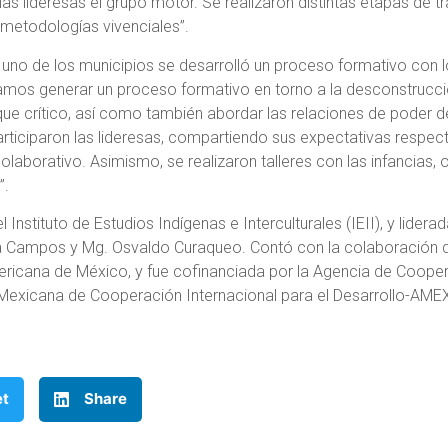
 las lideresas el grupo motor. Se realizaron distintas etapas de 
metodologías vivenciales”.
uno de los municipios se desarrolló un proceso formativo con l
amos generar un proceso formativo en torno a la desconstrucci
que crítico, así como también abordar las relaciones de poder d
rticiparon las lideresas, compartiendo sus expectativas respect
laborativo. Asimismo, se realizaron talleres con las infancias, o
”.
el Instituto de Estudios Indígenas e Interculturales (IEII), y lide
a Campos y Mg. Osvaldo Curaqueo. Contó con la colaboración 
ricana de México, y fue cofinanciada por la Agencia de Cooper
 Mexicana de Cooperación Internacional para el Desarrollo-AME
et
Share