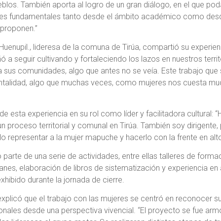
eblos. También aporta al logro de un gran diálogo, en el que p
eres fundamentales tanto desde el ámbito académico como des
y proponen.”
Huenupil., lideresa de la comuna de Tirúa, compartió su experie
ñó a seguir cultivando y fortaleciendo los lazos en nuestros terr
a sus comunidades, algo que antes no se veía. Este trabajo que
mentalidad, algo que muchas veces, como mujeres nos cuesta m
 esta experiencia en su rol como líder y facilitadora cultural: “
un proceso territorial y comunal en Tirúa. También soy dirigente,
lo representar a la mujer mapuche y hacerlo con la frente en alto
 parte de una serie de actividades, entre ellas talleres de formac
ianes, elaboración de libros de sistematización y experiencia 
xhibido durante la jornada de cierre.
xplicó que el trabajo con las mujeres se centró en reconocer su
ionales desde una perspectiva vivencial. “El proyecto se fue ar