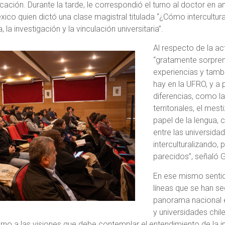
cación. Durante la tarde, le correspondió el turno al doctor en a
co quien dictó una clase magistral titulada “¿Cómo intercultura
la investigación y la vinculación universitaria”.
Al respecto de la act
“gratamente sorprend
experiencias y tamb
hay en la UFRO, y a
diferencias, como la
territoriales, el mes
papel de la lengua, 
entre las universida
interculturalizando,
parecidos”, señaló G
En ese mismo sentido
líneas que se han s
panorama nacional e
y universidades chil
no a las visiones que debe contemplar el entendimiento de la in