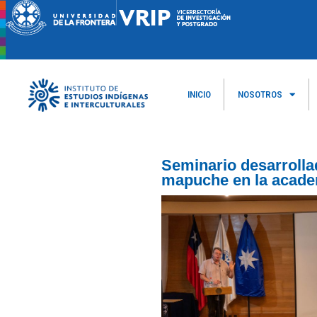
INICIO
NOSOTROS
Seminario desarrolla
mapuche en la acad