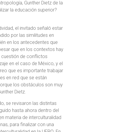
ntropología, Gunther Dietz de la
lizar la educación superior?
ividad, el invitado señaló estar
ido por las similitudes en
ién en los antecedentes que
 pesar que en los contextos hay
 cuestión de conflictos
tizaje en el caso de México, y el
creo que es importante trabajar
des en red que se están
 porque los obstáculos son muy
unther Dietz.
, se revisaron las distintas
eguido hasta ahora dentro del
n materia de interculturalidad
enas, para finalizar con una
terculturalidad en la UFRO. En