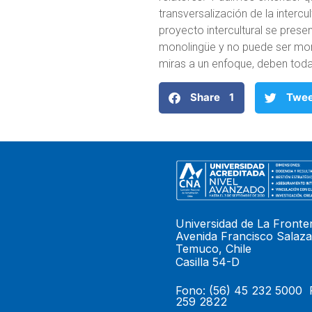
transversalización de la interc
proyecto intercultural se pres
monolingüe y no puede ser mono
miras a un enfoque, deben todas
Share 1
Twe
Universidad de La Fronte
Avenida Francisco Salaza
Temuco, Chile
Casilla 54-D
Fono: (56) 45 232 5000 
259 2822