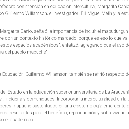
rofesora con mención en educación intercultural, Margarita Can
 Guillermo Williamson, el investigador IEII Miguel Melin y la est
Margarita Canio, señaló la importancia de incluir el mapudungun
pre con un contexto histórico marcado, porque es eso lo que va 
n estos espacios académicos”, enfatizó, agregando que el uso de
ncia del pueblo mapuche”.
e Educación, Guillermo Williamson, también se refirió respecto d
del Estado en la educación superior universitaria de La Araucaní
vil, indígena y comunidades. Incorporar la interculturalidad en la
aberes mapuche sustentados en una epistemología emergente 
res resultantes para el beneficio, reproducción y sobrevivenci
esó el académico.