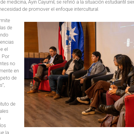
 de medicina, Ayin Cayumil, se refirió a la situación estudiantil 
 necesidad de promover el enfoque intercultural.
ermite
das de
endo
lencias
e el
. Por
antes no
lmente en
speto de
s”,
tituto de
rales
ó
los
ue la