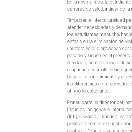
En la misma línea, la estudiante
carreras de salud, indicando la
“Impulsar la interculturalidad p
atender necesidades y deman
los estudiantes mapuche, haci
énfasis en la eliminación de vio
unilaterales que provienen desd
pasado y siguen en el presente
otro lado, permite a los estudi
mapuche desarrollarse integra
base al reconocimiento y el re
las diferencias entre sociedade
afirmó la estudiante.
Por su parte, el director del Ins
Estudios Indígenas e Intercultu
(IEII), Osvaldo Curaqueo, valor
positivamente lo expuesto por 
relatores. “Pudimos entender q