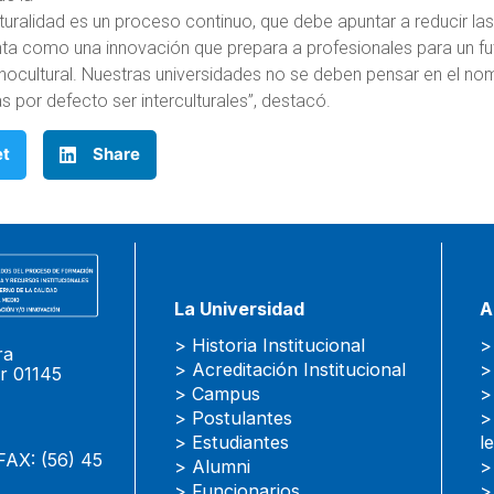
ulturalidad es un proceso continuo, que debe apuntar a reducir la
enta como una innovación que prepara a profesionales para un fu
cultural. Nuestras universidades no se deben pensar en el nomb
 por defecto ser interculturales”, destacó.
et
Share
La Universidad
A
> Historia Institucional
>
ra
> Acreditación Institucional
>
r 01145
> Campus
>
> Postulantes
>
> Estudiantes
l
FAX: (56) 45
> Alumni
>
> Funcionarios
>