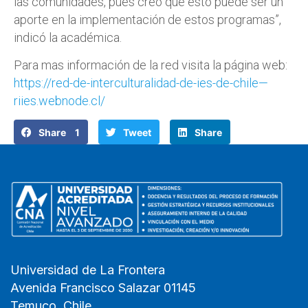
las comunidades, pues creo que esto puede ser un
aporte en la implementación de estos programas”,
indicó la académica.
Para mas información de la red visita la página web:
https://red-de-interculturalidad-de-ies-de-chile—
riies.webnode.cl/
Share 1
Tweet
Share
Universidad de La Frontera
Avenida Francisco Salazar 01145
Temuco, Chile