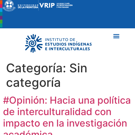
Categoría:
Sin
categoría
#Opinión: Hacia una política
de interculturalidad con
impacto en la investigación
académica